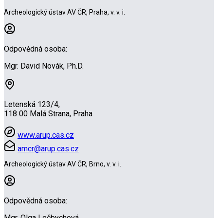
Archeologický ústav AV ČR, Praha, v. v. i.
Odpovědná osoba:
Mgr. David Novák, Ph.D.
Letenská 123/4,
118 00 Malá Strana, Praha
www.arup.cas.cz
amcr@arup.cas.cz
Archeologický ústav AV ČR, Brno, v. v. i.
Odpovědná osoba:
Mgr. Olga Lečbychová