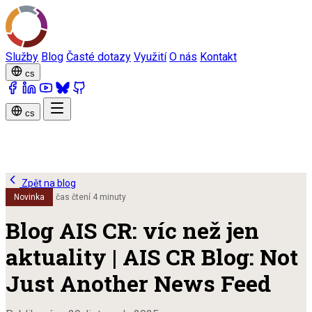
Služby
Blog
Časté dotazy
Využití
O nás
Kontakt
cs
cs
Zpět na blog
Novinka
čas čtení 4 minuty
Blog AIS CR: víc než jen
aktuality | AIS CR Blog: Not
Just Another News Feed