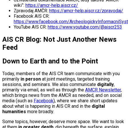
wiki”:
https://amcr-help.aiscr.cz/
Zpravodaj AMČR:
https://amcr-help.aiscr.cz/zpravodaj/
Facebook AIS CR:
https://www.facebook.com/ArcheologickyInformacniSys
YouTube AIS CR:
https://www.youtube.com/@aiscr253
AIS CR Blog: Not Just Another News
Feed
Down to Earth and to the Point
Today, members of the AIS CR team communicate with you
primarily
in person
at joint meetings, targeted training
sessions, and seminars. We also communicate
digitally
,
primarily via email, as well as through the
AMCR Newsletter
,
which brings news from the AMCR as needed, and on social
media (such as
Facebook
), where we share short updates
about what is happening in AIS CR and in the
digital
humanities
more broadly.
Some topics, however, deserve more space. We want to look
at them
in greater depth
, dig beneath the surface, explain