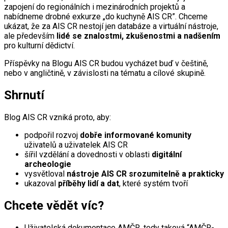
zapojení do regionálních i mezinárodních projektů a
nabídneme drobné exkurze „do kuchyně AIS CR”. Chceme
ukázat, že za AIS CR nestojí jen databáze a virtuální nástroje,
ale především
lidé se znalostmi, zkušenostmi a nadšením
pro kulturní dědictví.
Příspěvky na Blogu AIS CR budou vycházet buď v češtině,
nebo v angličtině, v závislosti na tématu a cílové skupině.
Shrnutí
Blog AIS CR vzniká proto, aby:
podpořil rozvoj
dobře informované komunity
uživatelů a uživatelek AIS CR
šířil vzdělání a dovednosti v oblasti
digitální
archeologie
vysvětloval
nástroje AIS CR srozumitelně a prakticky
ukazoval
příběhy lidí a dat
, které systém tvoří
Chcete vědět víc?
Uživatelská dokumentace AMČR, tedy taková “AMČR-