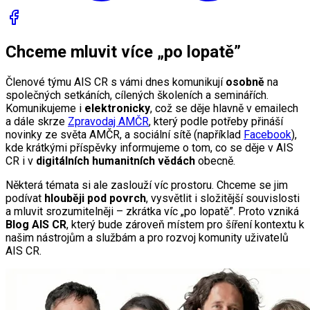
Chceme mluvit více „po lopatě”
Členové týmu AIS CR s vámi dnes komunikují
osobně
na
společných setkáních, cílených školeních a seminářích.
Komunikujeme i
elektronicky
, což se děje hlavně v emailech
a dále skrze
Zpravodaj AMČR
, který podle potřeby přináší
novinky ze světa AMČR, a sociální sítě (například
Facebook
),
kde krátkými příspěvky informujeme o tom, co se děje v AIS
CR i v
digitálních humanitních vědách
obecně.
Některá témata si ale zaslouží víc prostoru. Chceme se jim
podívat
hlouběji pod povrch
, vysvětlit i složitější souvislosti
a mluvit srozumitelněji – zkrátka víc „po lopatě”. Proto vzniká
Blog AIS CR
, který bude zároveň místem pro šíření kontextu k
našim nástrojům a službám a pro rozvoj komunity uživatelů
AIS CR.