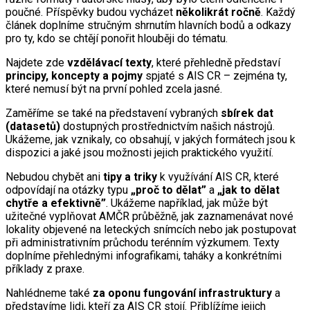
poučné. Příspěvky budou vycházet
několikrát ročně
. Každý
článek doplníme stručným shrnutím hlavních bodů a odkazy
pro ty, kdo se chtějí ponořit hlouběji do tématu.
Najdete zde
vzdělávací texty
, které přehledně představí
principy, koncepty a pojmy
spjaté s AIS CR – zejména ty,
které nemusí být na první pohled zcela jasné.
Zaměříme se také na představení vybraných
sbírek dat
(datasetů)
dostupných prostřednictvím našich nástrojů.
Ukážeme, jak vznikaly, co obsahují, v jakých formátech jsou k
dispozici a jaké jsou možnosti jejich praktického využití.
Nebudou chybět ani
tipy a triky
k využívání AIS CR, které
odpovídají na otázky typu
„proč to dělat”
a
„jak to dělat
chytře a efektivně”
. Ukážeme například, jak může být
užitečné vyplňovat AMČR průběžně, jak zaznamenávat nové
lokality objevené na leteckých snímcích nebo jak postupovat
při administrativním průchodu terénním výzkumem. Texty
doplníme přehlednými infografikami, taháky a konkrétními
příklady z praxe.
Nahlédneme také
za oponu fungování infrastruktury
a
představíme lidi, kteří za AIS CR stojí. Přiblížíme jejich