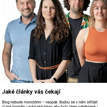
Jaké články vás čekají
Blog nebude monotónní – naopak. Budou se v něm střídat
různé formáty i autorské hlasy, aby bylo čtení odlehčené i