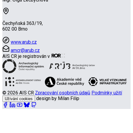
Čechyňská 363/19,
602 00 Brno
www.arub.cz
amcr@arub.cz
AIS CR je registrován v
© 2026 AIS CR
Zpracování osobních údajů
Podmínky užití
design by Milan Filip
Užívání cookies